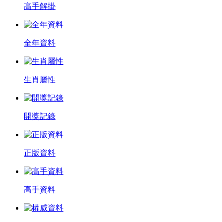
高手解掛
全年資料
生肖屬性
開獎記錄
正版資料
高手資料