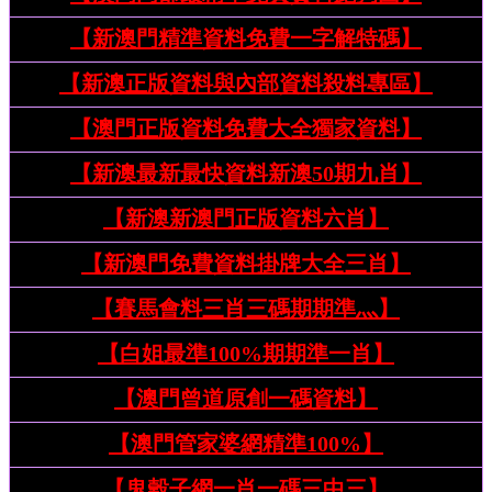
【新澳門精準資料免費一字解特碼】
【新澳正版資料與內部資料殺料專區】
【澳門正版資料免費大全獨家資料】
【新澳最新最快資料新澳50期九肖】
【新澳新澳門正版資料六肖】
【新澳門免費資料掛牌大全三肖】
【賽馬會料三肖三碼期期準灬】
【白姐最準100%期期準一肖】
【澳門曾道原創一碼資料】
【澳門管家婆網精準100%】
【鬼穀子網一肖一碼三中三】