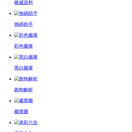
權威資料
挑碼助手
彩色圖庫
黑白圖庫
跑狗解析
藏寶圖