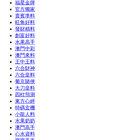
福星金牌
官方獨家
貴賓準料
旺角好料
發財精料
創富好料
水果高手
澳門中彩
澳門來料
王中王料
六合財神
六合皇料
葡京賭俠
大刀皇料
四柱預測
東方心經
特碼玄機
小龍人料
水果奶奶
澳門高手
心水資料