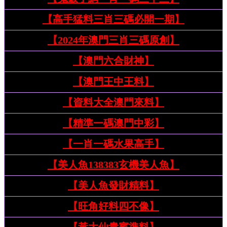
【高手猛料三肖三碼必開一期】
【2024年澳門三肖三碼原創】
【澳門六合財神】
【澳門王中王料】
【資料大全澳門來料】
【精準一碼澳門中彩】
【一肖一碼水果高手】
【美人魚138383玄機美人魚】
【美人魚發財精料】
【旺角好料四不像】
【黃大仙貴賓準料】