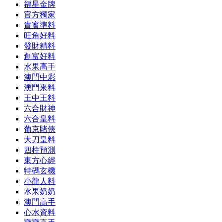
福星金牌
官方獨家
貴賓準料
旺角好料
發財精料
創富好料
水果高手
澳門中彩
澳門來料
王中王料
六合財神
六合皇料
葡京賭俠
大刀皇料
四柱預測
東方心經
特碼玄機
小龍人料
水果奶奶
澳門高手
心水資料