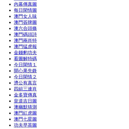
內幕傳真圖
每日閑情圖
澳門女人味
澳門簽牌圖
澳六合頭條
澳門碼頭詩
澳門兩肖特
澳門猛虎報
金錢豹功夫
看圖解特碼
今日閑情１
開心果先鋒
今日閑情２
濟公有真言
四組三連肖
金多寶傳真
皇道吉日圖
澳幽默猜測
澳門紅虎圖
澳門七星圖
功夫早茶圖