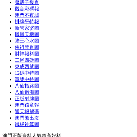
鬼穀子爆肖
觀音彩碼報
澳門不夜城
掛牌平特報
新管家婆圖
鳳凰天機圖
賭王心水圖
佛祖禁肖圖
財神報料圖
二尾四碼圖
東成西就圖
12碼中特圖
單雙中特圖
八仙指路圖
八仙過海圖
正版射牌圖
澳門孩童報
通天報解碼
澳門熊出沒
鐵板神算圖
澳門正版資料人氣超高好料