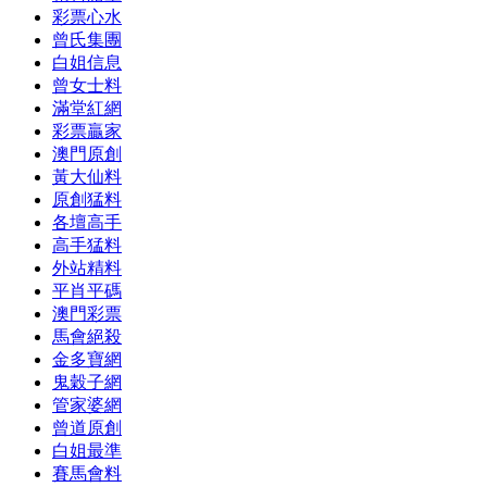
彩票心水
曾氏集團
白姐信息
曾女士料
滿堂紅網
彩票贏家
澳門原創
黃大仙料
原創猛料
各壇高手
高手猛料
外站精料
平肖平碼
澳門彩票
馬會絕殺
金多寶網
鬼穀子網
管家婆網
曾道原創
白姐最準
賽馬會料