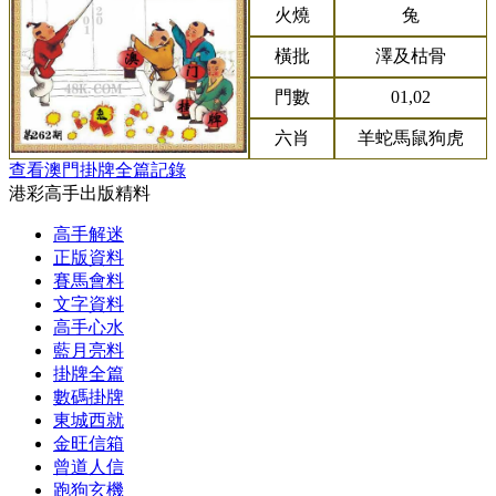
火燒
兔
橫批
澤及枯骨
門數
01,02
六肖
羊蛇馬鼠狗虎
查看澳門掛牌全篇記錄
港彩高手出版精料
高手解迷
正版資料
賽馬會料
文字資料
高手心水
藍月亮料
掛牌全篇
數碼掛牌
東城西就
金旺信箱
曾道人信
跑狗玄機