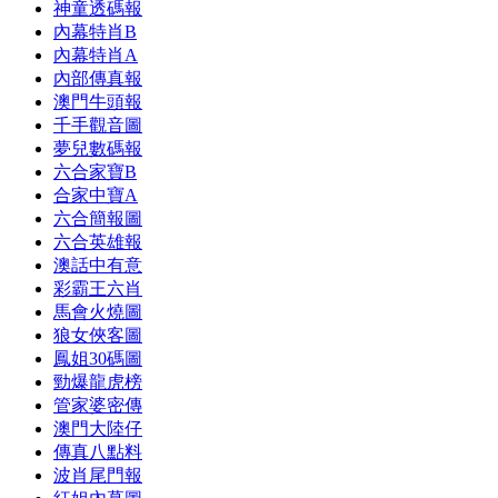
神童透碼報
內幕特肖B
內幕特肖A
內部傳真報
澳門牛頭報
千手觀音圖
夢兒數碼報
六合家寶B
合家中寶A
六合簡報圖
六合英雄報
澳話中有意
彩霸王六肖
馬會火燒圖
狼女俠客圖
鳳姐30碼圖
勁爆龍虎榜
管家婆密傳
澳門大陸仔
傳真八點料
波肖尾門報