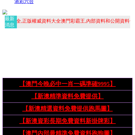
港彩六合
最新
權威資料大全澳門彩霸王,內部資料和公開資料一,內部資料大全免費
消息
【澳門今晚必中一肖一碼準確9995】
【新澳精準資料免費提供】
【新澳精選資料免費提供跑馬圖】
【新澳資彩長期免費資料新掛牌彩】
【澳門內部最精準免費資料跑狗圖】