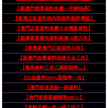
【新澳門精準資料免費一字解特碼】
【新澳正版資料與內部資料殺料專區】
【澳門正版資料免費大全獨家資料】
【新澳最新最快資料新澳50期九肖】
【新澳新澳門正版資料六肖】
【新澳門免費資料掛牌大全三肖】
【賽馬會料三肖三碼期期準灬】
【白姐最準100%期期準一肖】
【澳門曾道原創一碼資料】
【澳門管家婆網精準100%】
【鬼穀子網一肖一碼三中三】